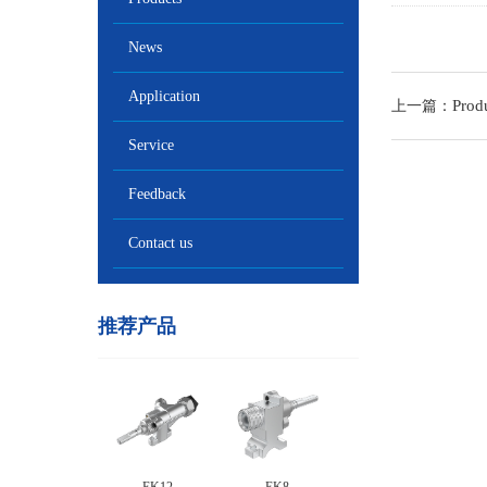
News
Application
Prod
上一篇：
Service
Feedback
Contact us
推荐产品