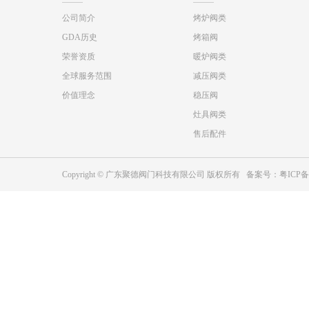
公司简介
烤炉阀类
GDA历史
烤箱阀
荣誉资质
暖炉阀类
全球服务范围
减压阀类
价值理念
稳压阀
灶具阀类
售后配件
Copyright © 广东聚德阀门科技有限公司 版权所有 备案号：
粤ICP备2