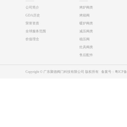
公司简介
烤炉阀类
GDA历史
烤箱阀
荣誉资质
暖炉阀类
全球服务范围
减压阀类
价值理念
稳压阀
灶具阀类
售后配件
Copyright © 广东聚德阀门科技有限公司 版权所有 备案号：
粤ICP备2